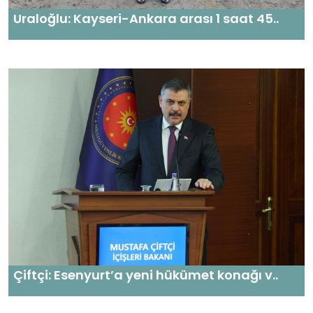
Uraloğlu: Kayseri-Ankara arası 1 saat 45..
Çiftçi: Esenyurt’a yeni hükümet konağı v..