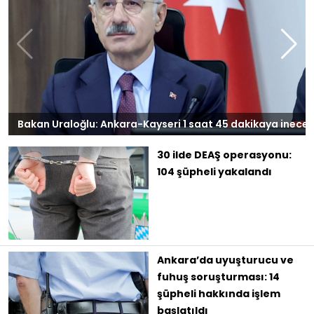
Bakan Uraloğlu: Ankara-Kayseri 1 saat 45 dakikaya inece..
Gündem
G
30 ilde DEAŞ operasyonu:
104 şüpheli yakalandı
Ankara’da uyuşturucu ve
fuhuş soruşturması: 14
şüpheli hakkında işlem
başlatıldı