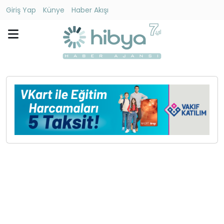
Giriş Yap
Künye
Haber Akışı
Ara
Gündem
Ekonomi
Dünya
Yaşam
Kültür
-
Sanat
Spor