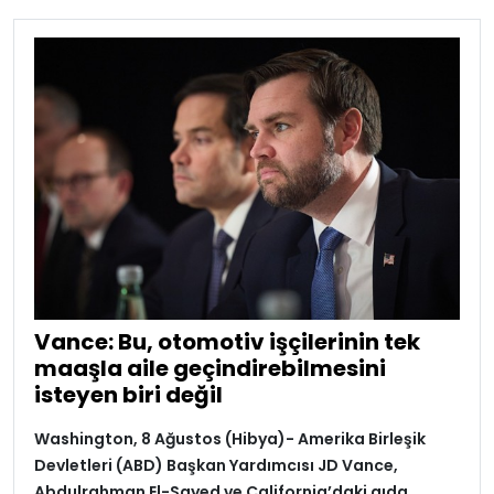
Vance: Bu, otomotiv işçilerinin tek
maaşla aile geçindirebilmesini
isteyen biri değil
Washington, 8 Ağustos (Hibya)- Amerika Birleşik
Devletleri (ABD) Başkan Yardımcısı JD Vance,
Abdulrahman El-Sayed ve California’daki gıda